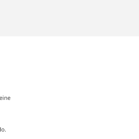
eine
do.