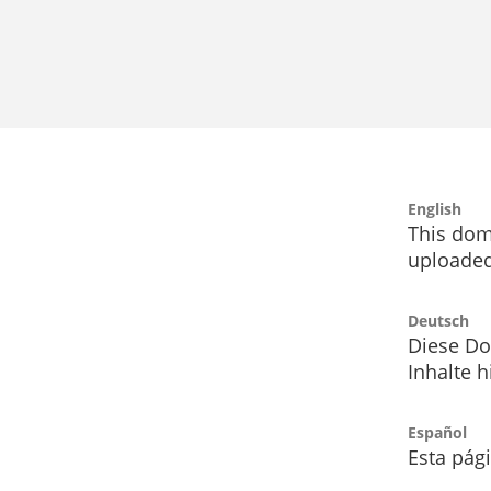
English
This dom
uploaded
Deutsch
Diese Do
Inhalte h
Español
Esta pág